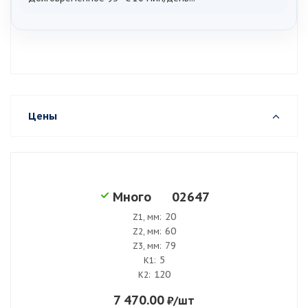
Цены
02647
Много
20
Z1, мм:
60
Z2, мм:
79
Z3, мм:
5
K1:
120
K2:
7 470.00
₽
/шт