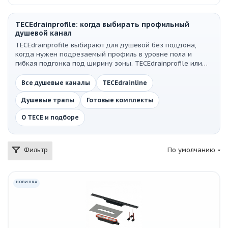
TECEdrainprofile: когда выбирать профильный
душевой канал
TECEdrainprofile выбирают для душевой без поддона,
когда нужен подрезаемый профиль в уровне пола и
гибкая подгонка под ширину зоны. TECEdrainprofile или
TECEdrainline: профиль удобнее для нестандартной
ширины, а TECEdrainline — для классического прямого или
Все душевые каналы
TECEdrainline
углового канала с декоративной панелью.
Душевые трапы
Готовые комплекты
О TECE и подборе
Фильтр
По умолчанию
НОВИНКА