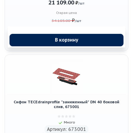
21 109.00
₽
/шт
Старая цена
₽
34 105.00
/шт
В корзину
Сифон TECEdrainprofile "заниженный" DN 40 боковой
слив, 673001
Много
Артикул: 673001