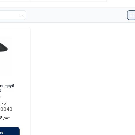
ля труб
x
чно
20040
₽
/шт
ее