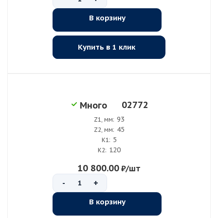
В корзину
Купить в 1 клик
02772
Много
93
Z1, мм:
45
Z2, мм:
5
K1:
120
K2:
10 800.00
₽
/шт
-
+
В корзину