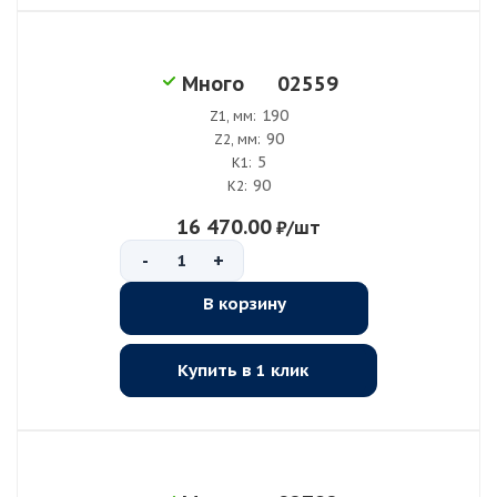
02559
Много
190
Z1, мм:
90
Z2, мм:
5
K1:
90
K2:
16 470.00
₽
/шт
-
+
В корзину
Купить в 1 клик