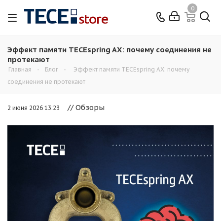
0
Эффект памяти TECEspring AX: почему соединения не
протекают
Главная
-
Блог
-
Эффект памяти TECEspring AX: почему
соединения не протекают
// Обзоры
2 июня 2026 13:23