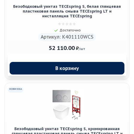
Безободковый унитаз TECEspring S, белая глянцевая
пластиковая панель смыва TECEspring LT и
инсталляция TECEspring
Достаточно
Артикул: K401110WCS
52 110.00
₽
/шт
В корзину
НОВИНКА
Безободковый унитаз TECEspring S, хромированная
глянцевая пластиковая панель смыва TECEspring LT и