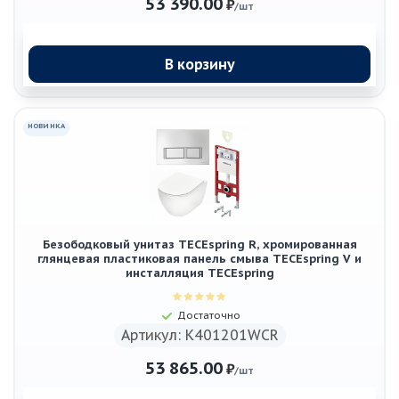
53 390.00
₽
/шт
В корзину
НОВИНКА
Безободковый унитаз TECEspring R, хромированная
глянцевая пластиковая панель смыва TECEspring V и
инсталляция TECEspring
Достаточно
Артикул: K401201WCR
53 865.00
₽
/шт