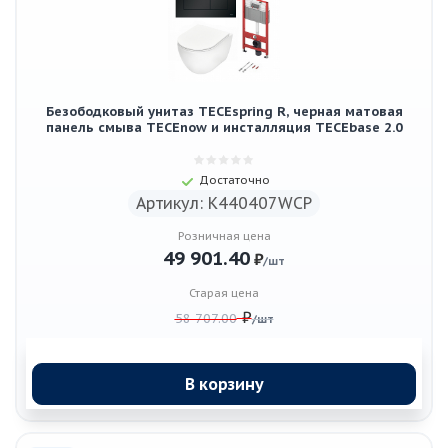
Безободковый унитаз TECEspring R, черная матовая
панель смыва TECEnow и инсталляция TECEbase 2.0
Достаточно
Артикул: K440407WCP
Розничная цена
49 901.40
₽
/шт
Старая цена
₽
58 707.00
/шт
В корзину