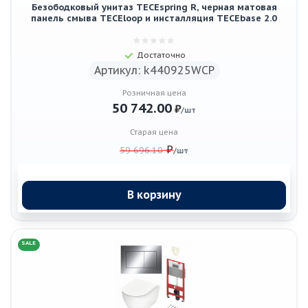
Безободковый унитаз TECEspring R, черная матовая
панель смыва TECEloop и инсталляция TECEbase 2.0
Достаточно
Артикул: k440925WCP
Розничная цена
50 742.00
₽
/шт
Старая цена
₽
59 696.10
/шт
В корзину
SALE